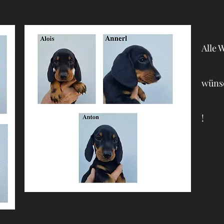
Alle 
wünsc
!