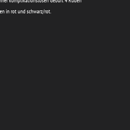
 einer komplikationslosen Geburt 4 Rüden
n in rot und schwarz/rot.