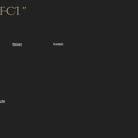
CI ''
Welpen
Kontakt
”
gute